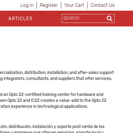
Log in
Register
Your Cart
Contact Us
ARTICLES
cialization, distribution, installation, and after-sales support
 integrators, consultants, and suppliers that offer services,
nd an Opto 22-certified training center for hardware and
ween Opto 22 and IC22 creates a value-add to the Opto 22
gration experience in technological applications.
ión, distribución, instalación y soporte post venta de los
ores y empresas que ofrecen servicios, soporte local y