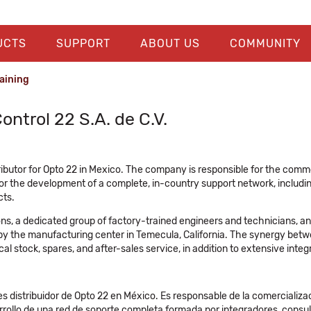
UCTS
SUPPORT
ABOUT US
COMMUNITY
aining
ntrol 22 S.A. de C.V.
istributor for Opto 22 in Mexico. The company is responsible for the commer
for the development of a complete, in-country support network, including
cts.
ons, a dedicated group of factory-trained engineers and technicians, a
y by the manufacturing center in Temecula, California. The synergy bet
cal stock, spares, and after-sales service, in addition to extensive inte
es distribuidor de Opto 22 en México. Es responsable de la comercializac
rollo de una red de soporte completa formada por integradores, consult