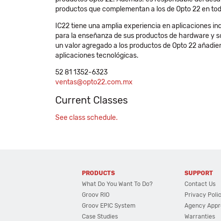
productos que complementan a los de Opto 22 en todo
IC22 tiene una amplia experiencia en aplicaciones ind
para la enseñanza de sus productos de hardware y sof
un valor agregado a los productos de Opto 22 añadien
aplicaciones tecnológicas.
52 81 1352-6323
ventas@opto22.com.mx
Current Classes
See class schedule.
PRODUCTS
SUPPORT
What Do You Want To Do?
Contact Us
Groov RIO
Privacy Poli
Groov EPIC System
Agency Appr
Case Studies
Warranties