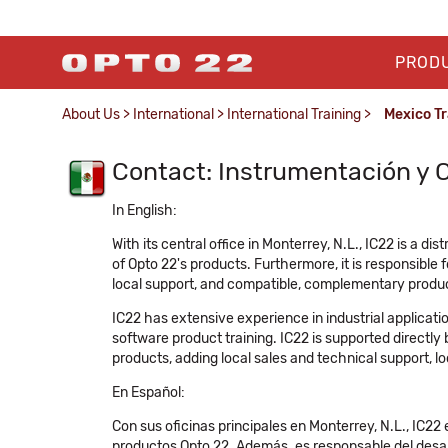
PROD
About Us
>
International
>
International Training
>
Mexico Tr
Contact: Instrumentación y Co
In English:
With its central office in Monterrey, N.L., IC22 is a d
of Opto 22's products. Furthermore, it is responsible 
local support, and compatible, complementary produ
IC22 has extensive experience in industrial applicati
software product training. IC22 is supported directl
products, adding local sales and technical support, lo
En Español:
Con sus oficinas principales en Monterrey, N.L., IC22 
productos Opto 22. Además. es responsable del desar