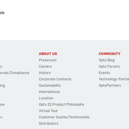
ale
ABOUT US
COMMUNITY
Pressroom
Opto Blog
cy
Careers
Opto Forums
ovals/Compliance
History
Events
Corporate Contacts
Technology Partn
ing
Sustainability
OptoPartners
International
Location
ase
Opto 22 Product Philosophy
Virtual Tour
ov
Customer Quotes/Testimonials
Distributors