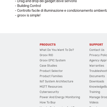
- Drag and drop dei gadget dove servono
- Building Control
- Controllo facile di illuminazione e condizionamento ambient
- groov is simple!
PRODUCTS
SUPPORT
What Do You Want To Do?
Contact Us
Groov RIO
Privacy Poli
Groov EPIC System
Agency Appr
Case Studies
Warranties
Product Selector
Troubleshoot
Product Families
Documents
IIoT System Architecture
Downloads
MQTT Resources
KnowledgeB
Cybersecurity
Training
Power And Energy Monitoring
Manage Gro
How To Buy
Videos